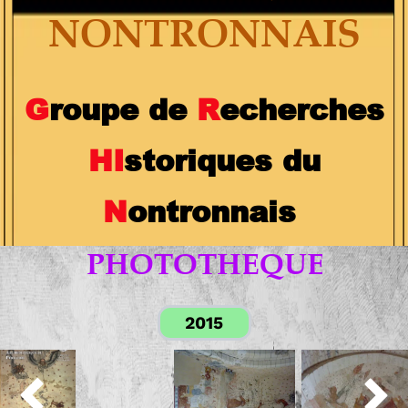
NONTRONNAIS
G
roupe de
R
echerches
H
I
storiques du
N
ontronnais
PHOTOTHEQUE
2015

