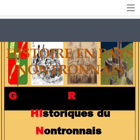
HISTOIRE EN PAYS
NONTRONNAIS
G
roupe de
R
echerches
H
I
storiques du
N
ontronnais